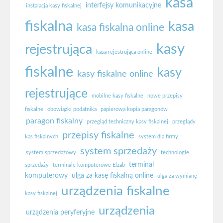
kasa
interfejsy komunikacyjne
instalacja kasy fiskalnej
fiskalna
kasa
kasa fiskalna online
kasy
rejestrująca
kasa rejestrująca online
fiskalne
kasy
kasy fiskalne online
rejestrujące
mobilne kasy fiskalne
nowe przepisy
fiskalne
obowiązki podatnika
papierowa kopia paragonów
paragon fiskalny
przegląd techniczny kasy fiskalnej
przeglądy
przepisy fiskalne
kas fiskalnych
system dla firmy
system sprzedaży
system sprzedażowy
technologie
terminal
sprzedaży
terminale komputerowe Elzab
komputerowy
ulga za kasę fiskalną online
ulga za wymianę
urządzenia fiskalne
kasy fiskalnej
urządzenia
urządzenia peryferyjne