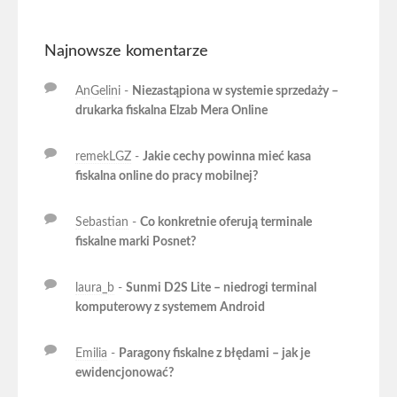
Najnowsze komentarze
AnGelini
-
Niezastąpiona w systemie sprzedaży –
drukarka fiskalna Elzab Mera Online
remekLGZ
-
Jakie cechy powinna mieć kasa
fiskalna online do pracy mobilnej?
Sebastian
-
Co konkretnie oferują terminale
fiskalne marki Posnet?
laura_b
-
Sunmi D2S Lite – niedrogi terminal
komputerowy z systemem Android
Emilia
-
Paragony fiskalne z błędami – jak je
ewidencjonować?