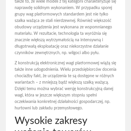
także to, że wiele modeli z tej kategorii charakteryzuje się
naprawdę solidnym wykonaniem. W przypadku sporej
grupy wag platformowych standardem jest nie tylko
szalka ważąca ze stali nierdzewnej. Również większość
obudowy urządzenia jest wykonana ze wspomnianego
materiału. W rezultacie, technologia ta wyróżnia się
znacznie większą wytrzymałością na intensywną i
długotrwałą eksploatację oraz niekorzystne działanie
czynników zewnętrznych, np. wilgoci albo pyłu.
Z konstrukcją elektronicznej wagi platformowej wiążą się
także inne udogodnienia. Wielu przedsiębiorców docenia
chociażby fakt, że urządzenia te są dostępne w różnych
wariantach – z mniejszą bądź większą szalką ważącą.
Dzięki temu można wybrać wersję konstrukcyjną danej
wagi, która w jeszcze większym stopniu spełni
oczekiwania konkretnej działalności gospodarczej, np.
hurtowni lub zakładu przemysłowego.
Wysokie zakresy