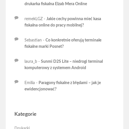
drukarka fiskalna Elzab Mera Online
remekLGZ
-
Jakie cechy powinna mieć kasa
fiskalna online do pracy mobilnej?
Sebastian
-
Co konkretnie oferują terminale
fiskalne marki Posnet?
laura_b
-
Sunmi D2S Lite – niedrogi terminal
komputerowy z systemem Android
Emilia
-
Paragony fiskalne z błędami – jak je
ewidencjonować?
Kategorie
Drukarki