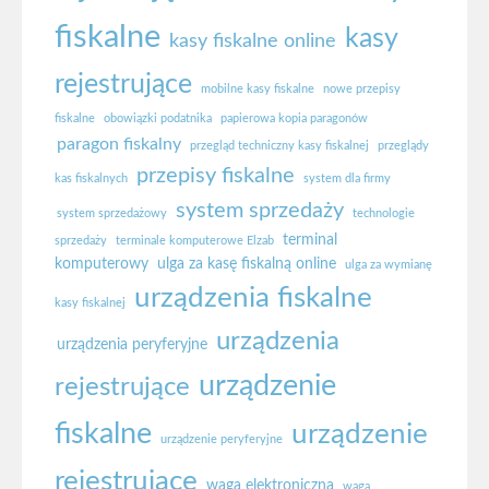
fiskalne
kasy
kasy fiskalne online
rejestrujące
mobilne kasy fiskalne
nowe przepisy
fiskalne
obowiązki podatnika
papierowa kopia paragonów
paragon fiskalny
przegląd techniczny kasy fiskalnej
przeglądy
przepisy fiskalne
kas fiskalnych
system dla firmy
system sprzedaży
system sprzedażowy
technologie
terminal
sprzedaży
terminale komputerowe Elzab
komputerowy
ulga za kasę fiskalną online
ulga za wymianę
urządzenia fiskalne
kasy fiskalnej
urządzenia
urządzenia peryferyjne
urządzenie
rejestrujące
fiskalne
urządzenie
urządzenie peryferyjne
rejestrujące
waga elektroniczna
waga