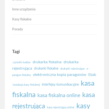
Inne urządzenia
Kasy fiskalne
Porady
Tagi
drukarka fiskalna
drukarka
czytniki kodów
rejestrująca
drukarki fiskalne
drukarki rejestrujące
e-
elektroniczna kopia paragonów
Elzab
paragon fiskalny
kasa
interfejsy komunikacyjne
instalacja kasy fiskalnej
fiskalna
kasa
kasa fiskalna online
kasy
rejestrująca
kasa rejestrująca online