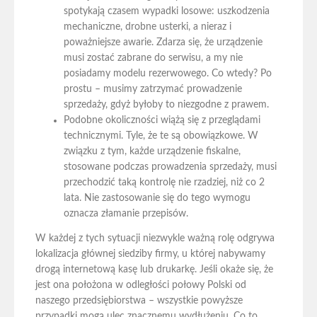
spotykają czasem wypadki losowe: uszkodzenia
mechaniczne, drobne usterki, a nieraz i
poważniejsze awarie. Zdarza się, że urządzenie
musi zostać zabrane do serwisu, a my nie
posiadamy modelu rezerwowego. Co wtedy? Po
prostu – musimy zatrzymać prowadzenie
sprzedaży, gdyż byłoby to niezgodne z prawem.
Podobne okoliczności wiążą się z przeglądami
technicznymi. Tyle, że te są obowiązkowe. W
związku z tym, każde urządzenie fiskalne,
stosowane podczas prowadzenia sprzedaży, musi
przechodzić taką kontrolę nie rzadziej, niż co 2
lata. Nie zastosowanie się do tego wymogu
oznacza złamanie przepisów.
W każdej z tych sytuacji niezwykle ważną rolę odgrywa
lokalizacja głównej siedziby firmy, u której nabywamy
drogą internetową kasę lub drukarkę. Jeśli okaże się, że
jest ona położona w odległości połowy Polski od
naszego przedsiębiorstwa – wszystkie powyższe
przypadki mogą ulec znacznemu wydłużeniu. Co to