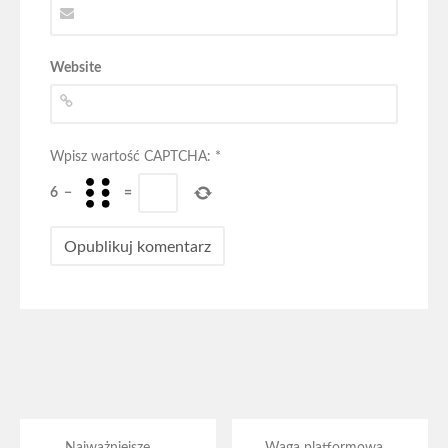
Website
Wpisz wartość CAPTCHA:
*
6
−
=
Najważniejsze
Waga platformowa