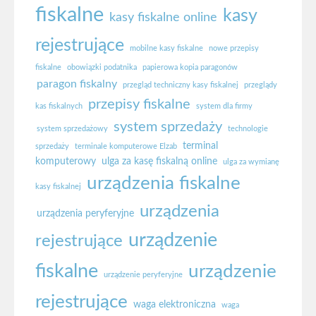
fiskalne
kasy
kasy fiskalne online
rejestrujące
mobilne kasy fiskalne
nowe przepisy
fiskalne
obowiązki podatnika
papierowa kopia paragonów
paragon fiskalny
przegląd techniczny kasy fiskalnej
przeglądy
przepisy fiskalne
kas fiskalnych
system dla firmy
system sprzedaży
system sprzedażowy
technologie
terminal
sprzedaży
terminale komputerowe Elzab
komputerowy
ulga za kasę fiskalną online
ulga za wymianę
urządzenia fiskalne
kasy fiskalnej
urządzenia
urządzenia peryferyjne
urządzenie
rejestrujące
fiskalne
urządzenie
urządzenie peryferyjne
rejestrujące
waga elektroniczna
waga