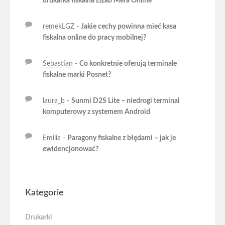
drukarka fiskalna Elzab Mera Online
remekLGZ
-
Jakie cechy powinna mieć kasa
fiskalna online do pracy mobilnej?
Sebastian
-
Co konkretnie oferują terminale
fiskalne marki Posnet?
laura_b
-
Sunmi D2S Lite – niedrogi terminal
komputerowy z systemem Android
Emilia
-
Paragony fiskalne z błędami – jak je
ewidencjonować?
Kategorie
Drukarki