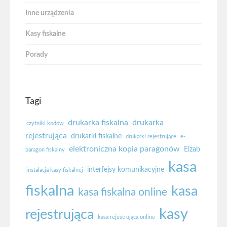
Inne urządzenia
Kasy fiskalne
Porady
Tagi
drukarka fiskalna
drukarka
czytniki kodów
rejestrująca
drukarki fiskalne
drukarki rejestrujące
e-
elektroniczna kopia paragonów
Elzab
paragon fiskalny
kasa
interfejsy komunikacyjne
instalacja kasy fiskalnej
fiskalna
kasa
kasa fiskalna online
kasy
rejestrująca
kasa rejestrująca online