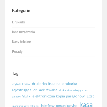
Kategorie
Drukarki
Inne urządzenia
Kasy fiskalne
Porady
Tagi
drukarka fiskalna
drukarka
czytniki kodów
rejestrująca
drukarki fiskalne
drukarki rejestrujące
e-
elektroniczna kopia paragonów
Elzab
paragon fiskalny
kasa
interfejsy komunikacyjne
instalacja kasy fiskalnej