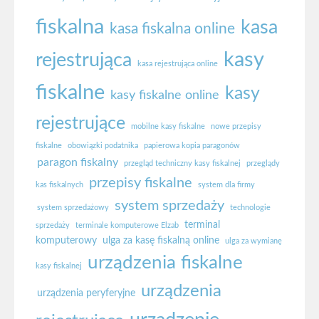
fiskalna
kasa
kasa fiskalna online
kasy
rejestrująca
kasa rejestrująca online
fiskalne
kasy
kasy fiskalne online
rejestrujące
mobilne kasy fiskalne
nowe przepisy
fiskalne
obowiązki podatnika
papierowa kopia paragonów
paragon fiskalny
przegląd techniczny kasy fiskalnej
przeglądy
przepisy fiskalne
kas fiskalnych
system dla firmy
system sprzedaży
system sprzedażowy
technologie
terminal
sprzedaży
terminale komputerowe Elzab
komputerowy
ulga za kasę fiskalną online
ulga za wymianę
urządzenia fiskalne
kasy fiskalnej
urządzenia
urządzenia peryferyjne