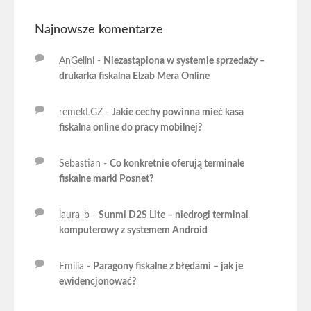
Najnowsze komentarze
AnGelini
-
Niezastąpiona w systemie sprzedaży –
drukarka fiskalna Elzab Mera Online
remekLGZ
-
Jakie cechy powinna mieć kasa
fiskalna online do pracy mobilnej?
Sebastian
-
Co konkretnie oferują terminale
fiskalne marki Posnet?
laura_b
-
Sunmi D2S Lite – niedrogi terminal
komputerowy z systemem Android
Emilia
-
Paragony fiskalne z błędami – jak je
ewidencjonować?