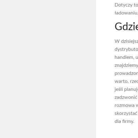
Dotyczy to
ładowaniu,
Gdzi
W dzisiejs
dystrybuto
handlem, u
znajdziemy
prowadzony
warto, rze
jeśli plan
zadzwonić 
rozmowa w 
skorzystać
dla firmy.