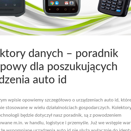
ktory danych – poradnik
powy dla poszukujących
dzenia auto id
zym wpisie opowiemy szczegółowo o urządzeniach auto id, które
e stosowane w wielu działalnościach gospodarczych. Kolektor
technologii będzie dotyczył nasz poradnik, są z powodzeniem
wane m.in. w handlu, logistyce i przemyśle. Już we wstępie war
 że wspomniane urządzenia auto id nie służą wyłącznie do ident