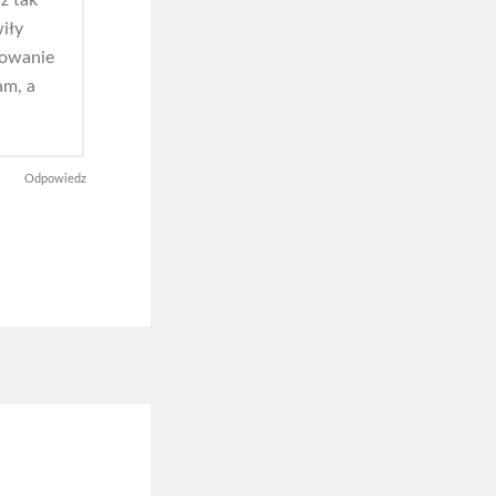
ż tak
iły
sowanie
am, a
Odpowiedz