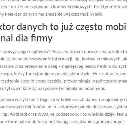
, czyli np. do odczytywania kodów kreskowych. Praktycznie każ
y kolektor danych ma znacznie większe możliwości.
ktor danych to już często mobi
nal dla firmy
 z powyższego nagłówka? Pisząc w dużym uproszczeniu, kolekt
nie tylko na odczytywanie informacji, np. kodów kreskowych, al
arzanie oraz przesyłanie dalej – najczęściej bezpośrednio do sys
znego, który funkcjonuje w przedsiębiorstwie. W rezultacie, o
urządzenia auto id coraz częściej przypominają współczesne smar
u użytkowników są nazywane terminalami mobilnymi.
przede wszystkim z tego, że w kolektorach danych znajdziemy r
woczesnych telefonów, m.in. kolorowe panele dotykowe, syste
 (np. Android) oraz wydajne podzespoły. I to właśnie dzięki temu
ne terminale mobilne umożliwiają zarządzanie zgromadzonymi