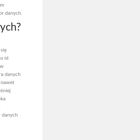
ym
or danych.
nych?
się
o id
 w
ra danych
A nawet
śniej
aka
o
r danych