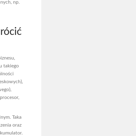
nych, np.
rócić
iznesu,
u takiego
ólności
reskowych),
wego),
procesor,
lnym. Taka
zenia oraz
akumulator.