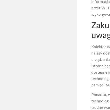
informacja
przez Wi-F
wykonywan
Zaku
uwag
Kolektor d
należy dos
urządzenia
istotne bę
dostępne i
technologi
pamięć RAM
Ponadto, w
technologi
trudne war