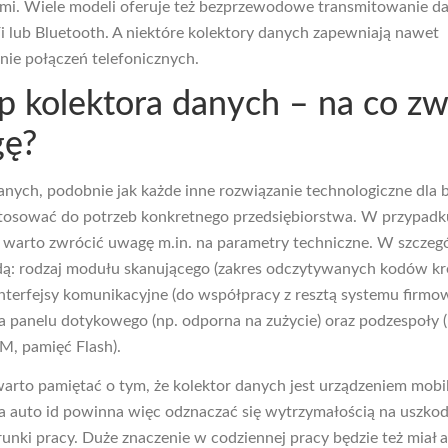
mi. Wiele modeli oferuje też bezprzewodowe transmitowanie da
i lub Bluetooth. A niektóre kolektory danych zapewniają nawet
ie połączeń telefonicznych.
p kolektora danych – na co zw
ę?
anych, podobnie jak każde inne rozwiązanie technologiczne dla b
tosować do potrzeb konkretnego przedsiębiorstwa. W przypadk
 warto zwrócić uwagę m.in. na parametry techniczne. W szczeg
dą: rodzaj modułu skanującego (zakres odczytywanych kodów k
nterfejsy komunikacyjne (do współpracy z resztą systemu firmo
a panelu dotykowego (np. odporna na zużycie) oraz podzespoły (
, pamięć Flash).
arto pamiętać o tym, że kolektor danych jest urządzeniem mobi
a auto id powinna więc odznaczać się wytrzymałością na uszkod
unki pracy. Duże znaczenie w codziennej pracy będzie też miał 