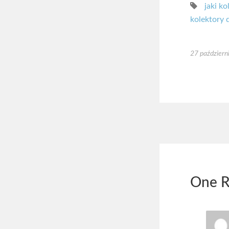
jaki k
kolektory 
27 październ
One R