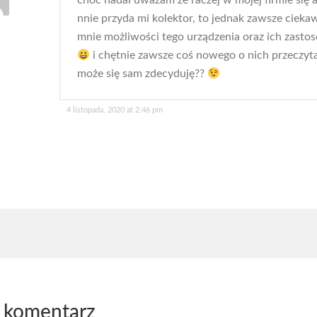
choć nadal uważam że raczej w mojej firmie się a
nnie przyda mi kolektor, to jednak zawsze ciekaw
mnie możliwości tego urządzenia oraz ich zasto
i chętnie zawsze coś nowego o nich przeczyt
może się sam zdecyduję??
4 listopada, 2020 at 2:46 pm
 komentarz