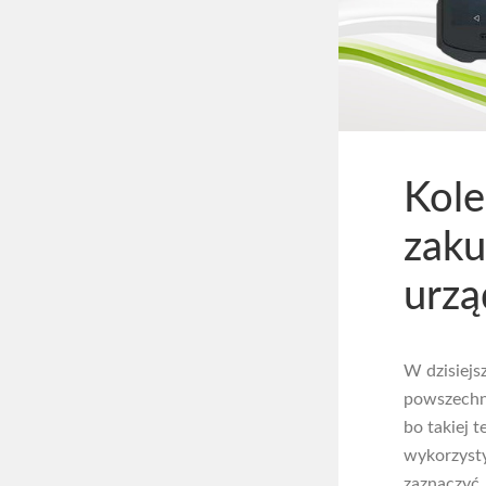
Kole
zaku
urzą
W dzisiejs
powszechni
bo takiej 
wykorzysty
zaznaczyć,