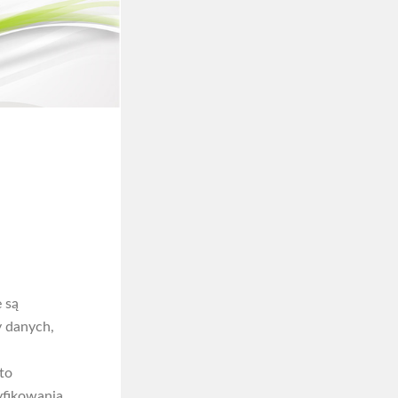
 są
y danych,
to
yfikowania