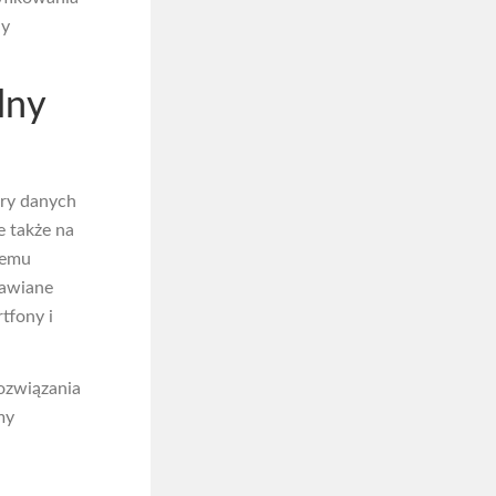
dy
lny
ory danych
e także na
temu
mawiane
tfony i
ozwiązania
my