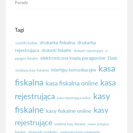
Porady
Tagi
drukarka fiskalna
drukarka
czytniki kodów
rejestrująca
drukarki fiskalne
drukarki rejestrujące
e-
elektroniczna kopia paragonów
Elzab
paragon fiskalny
kasa
interfejsy komunikacyjne
instalacja kasy fiskalnej
fiskalna
kasa
kasa fiskalna online
kasy
rejestrująca
kasa rejestrująca online
fiskalne
kasy
kasy fiskalne online
rejestrujące
mobilne kasy fiskalne
nowe przepisy
fiskalne
obowiązki podatnika
papierowa kopia paragonów