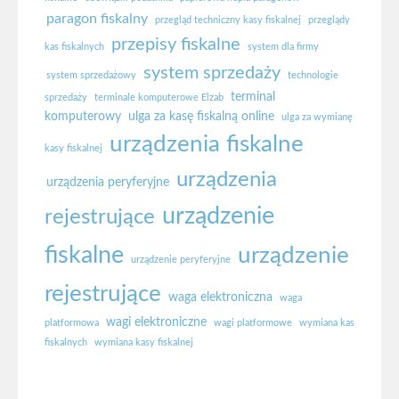
paragon fiskalny
przegląd techniczny kasy fiskalnej
przeglądy
przepisy fiskalne
kas fiskalnych
system dla firmy
system sprzedaży
system sprzedażowy
technologie
terminal
sprzedaży
terminale komputerowe Elzab
komputerowy
ulga za kasę fiskalną online
ulga za wymianę
urządzenia fiskalne
kasy fiskalnej
urządzenia
urządzenia peryferyjne
urządzenie
rejestrujące
fiskalne
urządzenie
urządzenie peryferyjne
rejestrujące
waga elektroniczna
waga
wagi elektroniczne
platformowa
wagi platformowe
wymiana kas
fiskalnych
wymiana kasy fiskalnej