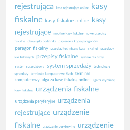
kasy
rejestrująca
kasa rejestrująca online
fiskalne
kasy
kasy fiskalne online
rejestrujące
mobilne kasy fiskalne
nowe przepisy
fiskalne
obowiązki podatnika
papierowa kopia paragonów
paragon fiskalny
przegląd techniczny kasy fiskalnej
przeglądy
przepisy fiskalne
kas fiskalnych
system dla firmy
system sprzedaży
system sprzedażowy
technologie
terminal
sprzedaży
terminale komputerowe Elzab
komputerowy
ulga za kasę fiskalną online
ulga za wymianę
urządzenia fiskalne
kasy fiskalnej
urządzenia
urządzenia peryferyjne
urządzenie
rejestrujące
fiskalne
urządzenie
urządzenie peryferyjne