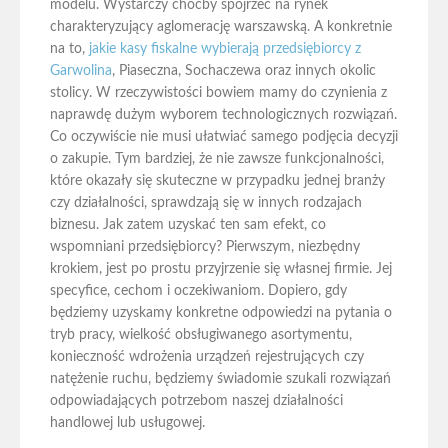
modelu. Wystarczy choćby spojrzeć na rynek
charakteryzujący aglomerację warszawską. A konkretnie
na to,
jakie kasy fiskalne wybierają przedsiębiorcy z
Garwolina
, Piaseczna, Sochaczewa oraz innych okolic
stolicy. W rzeczywistości bowiem mamy do czynienia z
naprawdę dużym wyborem technologicznych rozwiązań.
Co oczywiście nie musi ułatwiać samego podjęcia decyzji
o zakupie. Tym bardziej, że nie zawsze funkcjonalności,
które okazały się skuteczne w przypadku jednej branży
czy działalności, sprawdzają się w innych rodzajach
biznesu. Jak zatem uzyskać ten sam efekt, co
wspomniani przedsiębiorcy? Pierwszym, niezbędny
krokiem, jest po prostu przyjrzenie się własnej firmie. Jej
specyfice, cechom i oczekiwaniom. Dopiero, gdy
będziemy uzyskamy konkretne odpowiedzi na pytania o
tryb pracy, wielkość obsługiwanego asortymentu,
konieczność wdrożenia urządzeń rejestrujących czy
natężenie ruchu, będziemy świadomie szukali rozwiązań
odpowiadających potrzebom naszej działalności
handlowej lub usługowej.