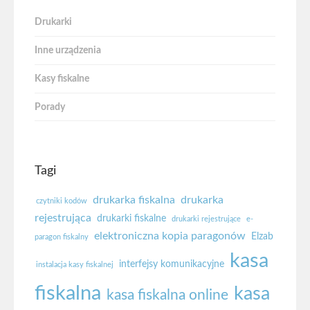
Drukarki
Inne urządzenia
Kasy fiskalne
Porady
Tagi
drukarka fiskalna
drukarka
czytniki kodów
rejestrująca
drukarki fiskalne
drukarki rejestrujące
e-
elektroniczna kopia paragonów
Elzab
paragon fiskalny
kasa
interfejsy komunikacyjne
instalacja kasy fiskalnej
fiskalna
kasa
kasa fiskalna online