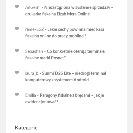
AnGelini
-
Niezastąpiona w systemie sprzedaży –
drukarka fiskalna Elzab Mera Online
remekLGZ
-
Jakie cechy powinna mieć kasa
fiskalna online do pracy mobilnej?
Sebastian
-
Co konkretnie oferują terminale
fiskalne marki Posnet?
laura_b
-
Sunmi D2S Lite – niedrogi terminal
komputerowy z systemem Android
Emilia
-
Paragony fiskalne z błędami – jak je
ewidencjonować?
Kategorie