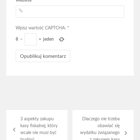
Website
Wpisz wartość CAPTCHA:
*
8
−
=
jeden
3 aspekty zakupu
Dlaczego nie trzeba
kasy fiskalnej, który
obawiać się
wcale nie musi być
wydatku związanego
trudny!
z zakupem kasy