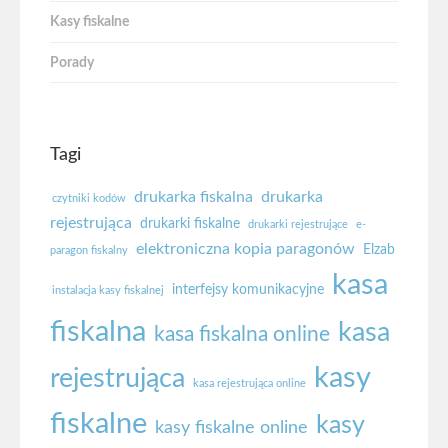
Kasy fiskalne
Porady
Tagi
drukarka fiskalna
drukarka
czytniki kodów
rejestrująca
drukarki fiskalne
drukarki rejestrujące
e-
elektroniczna kopia paragonów
Elzab
paragon fiskalny
kasa
interfejsy komunikacyjne
instalacja kasy fiskalnej
fiskalna
kasa
kasa fiskalna online
kasy
rejestrująca
kasa rejestrująca online
fiskalne
kasy
kasy fiskalne online