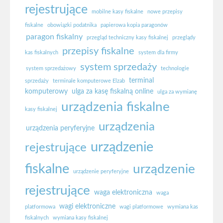
rejestrujące
mobilne kasy fiskalne
nowe przepisy
fiskalne
obowiązki podatnika
papierowa kopia paragonów
paragon fiskalny
przegląd techniczny kasy fiskalnej
przeglądy
przepisy fiskalne
kas fiskalnych
system dla firmy
system sprzedaży
system sprzedażowy
technologie
terminal
sprzedaży
terminale komputerowe Elzab
komputerowy
ulga za kasę fiskalną online
ulga za wymianę
urządzenia fiskalne
kasy fiskalnej
urządzenia
urządzenia peryferyjne
urządzenie
rejestrujące
fiskalne
urządzenie
urządzenie peryferyjne
rejestrujące
waga elektroniczna
waga
wagi elektroniczne
platformowa
wagi platformowe
wymiana kas
fiskalnych
wymiana kasy fiskalnej