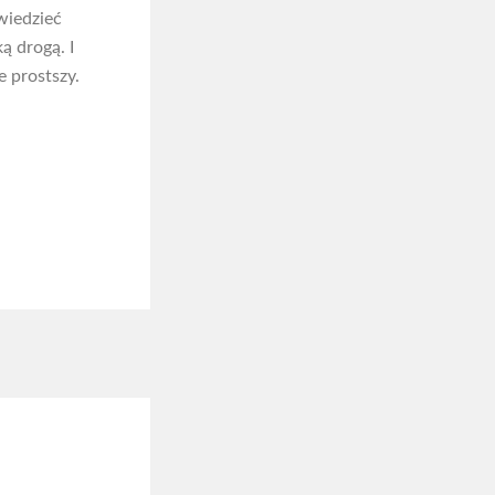
wiedzieć
ką drogą. I
 prostszy.