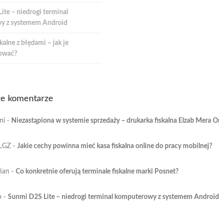
te – niedrogi terminal
y z systemem Android
kalne z błędami – jak je
ować?
e komentarze
ni
-
Niezastąpiona w systemie sprzedaży – drukarka fiskalna Elzab Mera O
LGZ
-
Jakie cechy powinna mieć kasa fiskalna online do pracy mobilnej?
ian
-
Co konkretnie oferują terminale fiskalne marki Posnet?
b
-
Sunmi D2S Lite – niedrogi terminal komputerowy z systemem Android