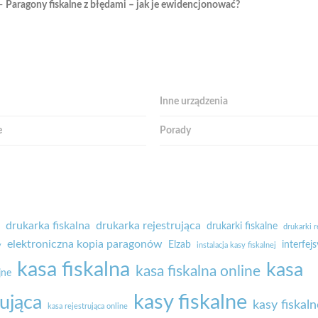
-
Paragony fiskalne z błędami – jak je ewidencjonować?
e
Inne urządzenia
e
Porady
drukarka fiskalna
drukarka rejestrująca
drukarki fiskalne
drukarki r
elektroniczna kopia paragonów
Elzab
interfejs
y
instalacja kasy fiskalnej
kasa fiskalna
kasa
kasa fiskalna online
jne
kasy fiskalne
rująca
kasy fiskaln
kasa rejestrująca online