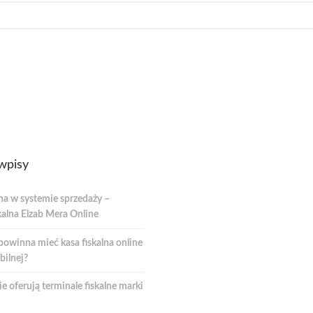
wpisy
na w systemie sprzedaży –
kalna Elzab Mera Online
powinna mieć kasa fiskalna online
bilnej?
e oferują terminale fiskalne marki