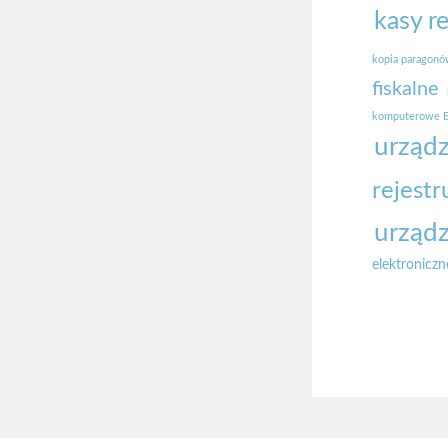
kasy r
kopia paragon
fiskalne
komputerowe E
urządz
rejestr
urządz
elektroniczn