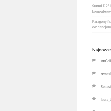
Sunmi D2S Li
komputerow
Paragony fis
ewidencjon
Najnowsz
AnGeli
remek
Sebast
laura_