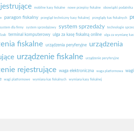
ejestrujące
mobilne kasy fiskalne
nowe przepisy fiskalne
obowiązki podatnika
p
paragon fiskalny
ów
przegląd techniczny kasy fiskalnej
przeglądy kas fiskalnych
system sprzedaży
system dla firmy
system sprzedażowy
technologie sprze
terminal komputerowy
ulga za kasę fiskalną online
lzab
ulga za wymianę kasy
enia fiskalne
urządzenia
urządzenia peryferyjne
urządzenie fiskalne
ujące
urządzenie peryferyjne
enie rejestrujące
waga elektroniczna
wagi
waga platformowa
e
wagi platformowe
wymiana kas fiskalnych
wymiana kasy fiskalnej