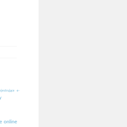
ejestrujące
e-
y
e online