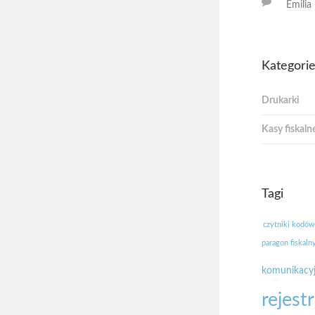
Emilia
Kategori
Drukarki
Kasy fiskaln
Tagi
czytniki kodów
paragon fiskaln
komunikacy
rejest