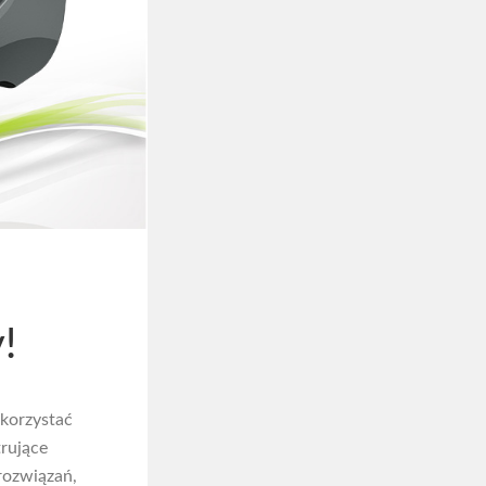
,
!
korzystać
trujące
rozwiązań,