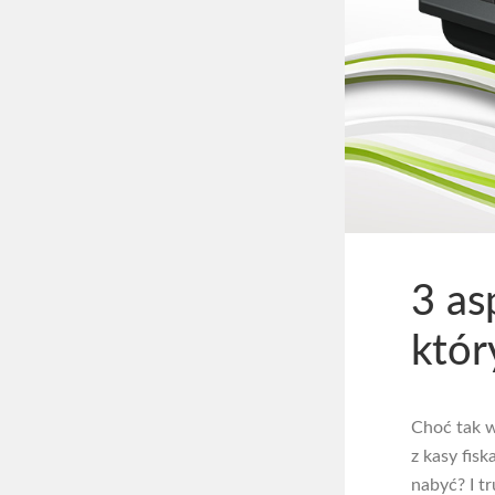
3 as
któr
Choć tak w
z kasy fisk
nabyć? I t