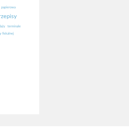
papierowa
rzepisy
daży
terminale
 fiskalnej