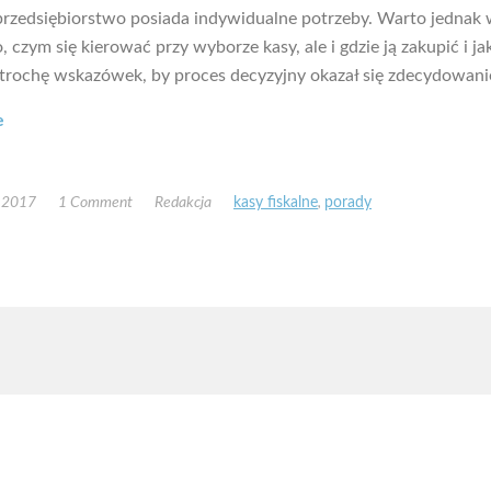
przedsiębiorstwo posiada indywidualne potrzeby. Warto jednak 
o, czym się kierować przy wyborze kasy, ale i gdzie ją zakupić i ja
trochę wskazówek, by proces decyzyjny okazał się zdecydowanie
e
, 2017
1 Comment
Redakcja
kasy fiskalne
,
porady