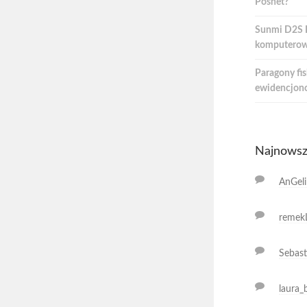
Posnet?
Sunmi D2S Li
komputerow
Paragony fis
ewidencjon
Najnowsz
AnGeli
remek
Sebast
laura_