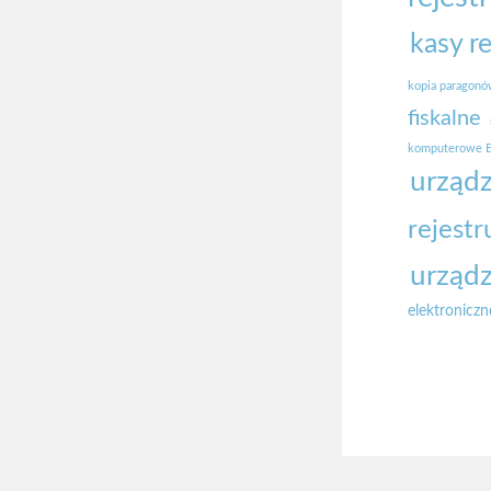
kasy r
kopia paragon
fiskalne
komputerowe E
urządz
rejestr
urządz
elektroniczn