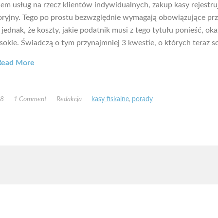
em usług na rzecz klientów indywidualnych, zakup kasy rejestru
toryjny. Tego po prostu bezwzględnie wymagają obowiązujące prz
jednak, że koszty, jakie podatnik musi z tego tytułu ponieść, oka
okie. Świadczą o tym przynajmniej 3 kwestie, o których teraz s
Read More
18
1 Comment
Redakcja
kasy fiskalne
,
porady