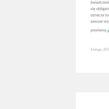
świadczeni
się obliga
oznacza to 
zawsze wys
powiemy.
6 lutego, 20