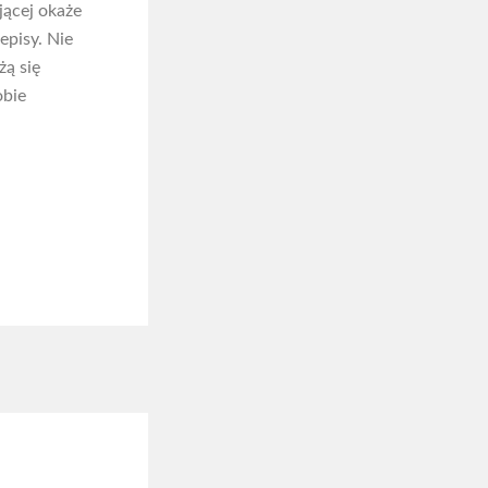
jącej okaże
episy. Nie
żą się
obie