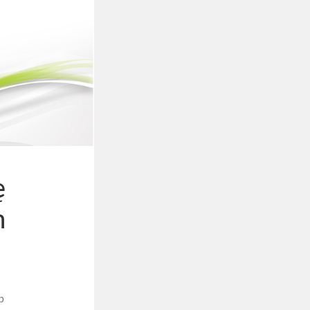
ę
m
b