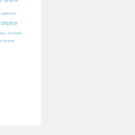
e online
papierowa
rzepisy
daży
terminale
 fiskalnej