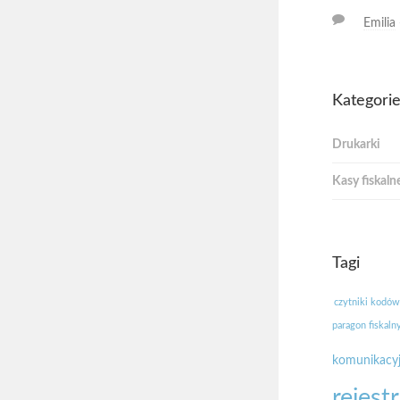
Emilia
Kategori
Drukarki
Kasy fiskaln
Tagi
czytniki kodów
paragon fiskaln
komunikacy
rejest