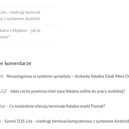
te – niedrogi terminal
y z systemem Android
kalne z błędami – jak je
ować?
e komentarze
ni
-
Niezastąpiona w systemie sprzedaży – drukarka fiskalna Elzab Mera O
LGZ
-
Jakie cechy powinna mieć kasa fiskalna online do pracy mobilnej?
ian
-
Co konkretnie oferują terminale fiskalne marki Posnet?
b
-
Sunmi D2S Lite – niedrogi terminal komputerowy z systemem Android