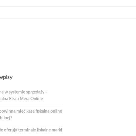
wpisy
na w systemie sprzedaży –
kalna Elzab Mera Online
powinna mieć kasa fiskalna online
bilnej?
e oferują terminale fiskalne marki