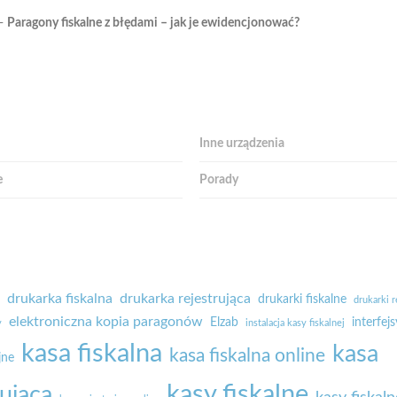
-
Paragony fiskalne z błędami – jak je ewidencjonować?
e
Inne urządzenia
e
Porady
drukarka fiskalna
drukarka rejestrująca
drukarki fiskalne
drukarki r
elektroniczna kopia paragonów
Elzab
interfejs
y
instalacja kasy fiskalnej
kasa fiskalna
kasa
kasa fiskalna online
jne
kasy fiskalne
rująca