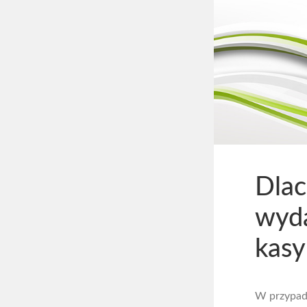
Dlac
wyda
kasy
W przypadk