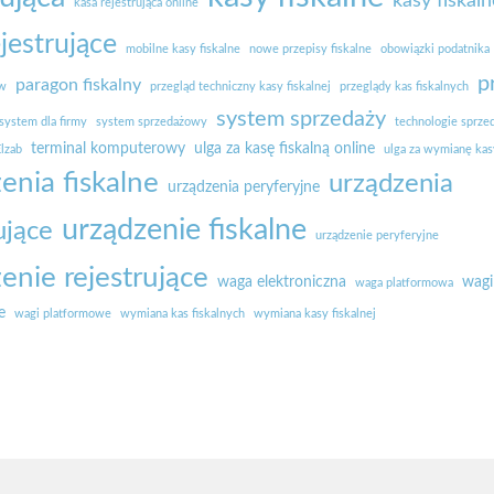
kasy fiskaln
kasa rejestrująca online
ejestrujące
mobilne kasy fiskalne
nowe przepisy fiskalne
obowiązki podatnika
p
paragon fiskalny
ów
przegląd techniczny kasy fiskalnej
przeglądy kas fiskalnych
system sprzedaży
system dla firmy
system sprzedażowy
technologie sprze
terminal komputerowy
ulga za kasę fiskalną online
lzab
ulga za wymianę kasy
enia fiskalne
urządzenia
urządzenia peryferyjne
urządzenie fiskalne
ujące
urządzenie peryferyjne
enie rejestrujące
waga elektroniczna
wagi
waga platformowa
e
wagi platformowe
wymiana kas fiskalnych
wymiana kasy fiskalnej