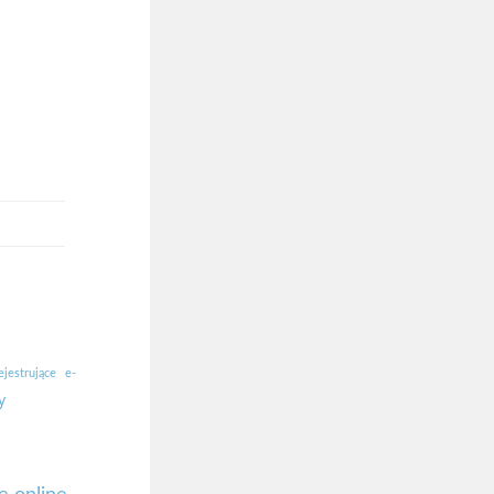
ejestrujące
e-
y