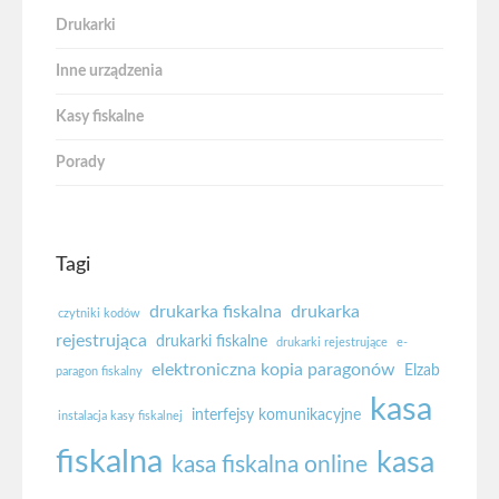
Drukarki
Inne urządzenia
Kasy fiskalne
Porady
Tagi
drukarka fiskalna
drukarka
czytniki kodów
rejestrująca
drukarki fiskalne
drukarki rejestrujące
e-
elektroniczna kopia paragonów
Elzab
paragon fiskalny
kasa
interfejsy komunikacyjne
instalacja kasy fiskalnej
fiskalna
kasa
kasa fiskalna online