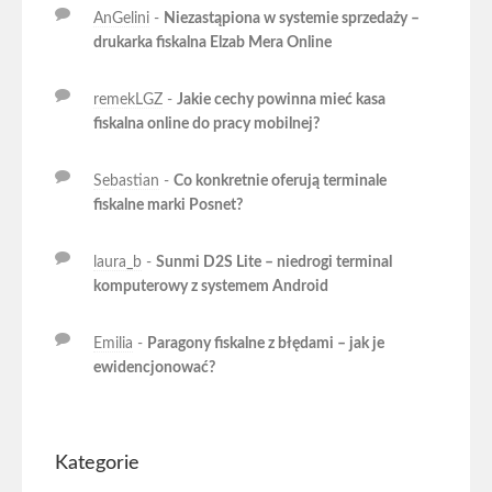
AnGelini
-
Niezastąpiona w systemie sprzedaży –
drukarka fiskalna Elzab Mera Online
remekLGZ
-
Jakie cechy powinna mieć kasa
fiskalna online do pracy mobilnej?
Sebastian
-
Co konkretnie oferują terminale
fiskalne marki Posnet?
laura_b
-
Sunmi D2S Lite – niedrogi terminal
komputerowy z systemem Android
Emilia
-
Paragony fiskalne z błędami – jak je
ewidencjonować?
Kategorie