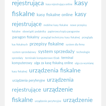
kasy
rejestrująca
kasa rejestrująca online
fiskalne
kasy
kasy fiskalne online
rejestrujące
mobilne kasy fiskalne
nowe przepisy
fiskalne
obowiązki podatnika
papierowa kopia paragonów
paragon fiskalny
przegląd techniczny kasy fiskalnej
przeglądy
przepisy fiskalne
kas fiskalnych
system dla firmy
system sprzedaży
system sprzedażowy
technologie
terminal
sprzedaży
terminale komputerowe Elzab
komputerowy
ulga za kasę fiskalną online
ulga za wymianę
urządzenia fiskalne
kasy fiskalnej
urządzenia
urządzenia peryferyjne
urządzenie
rejestrujące
fiskalne
urządzenie
urządzenie peryferyjne