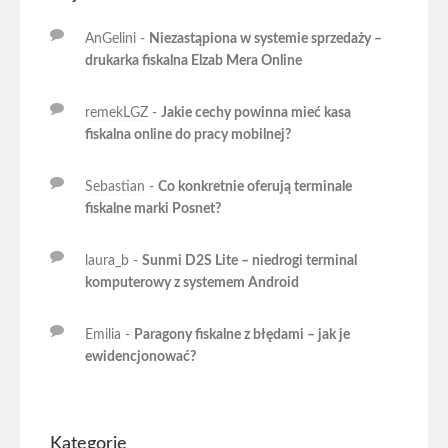
AnGelini
-
Niezastąpiona w systemie sprzedaży –
drukarka fiskalna Elzab Mera Online
remekLGZ
-
Jakie cechy powinna mieć kasa
fiskalna online do pracy mobilnej?
Sebastian
-
Co konkretnie oferują terminale
fiskalne marki Posnet?
laura_b
-
Sunmi D2S Lite – niedrogi terminal
komputerowy z systemem Android
Emilia
-
Paragony fiskalne z błędami – jak je
ewidencjonować?
Kategorie