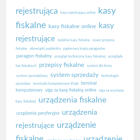
kasy
rejestrująca
kasa rejestrująca online
fiskalne
kasy
kasy fiskalne online
rejestrujące
mobilne kasy fiskalne
nowe przepisy
fiskalne
obowiązki podatnika
papierowa kopia paragonów
paragon fiskalny
przegląd techniczny kasy fiskalnej
przeglądy
przepisy fiskalne
kas fiskalnych
system dla firmy
system sprzedaży
system sprzedażowy
technologie
terminal
sprzedaży
terminale komputerowe Elzab
komputerowy
ulga za kasę fiskalną online
ulga za wymianę
urządzenia fiskalne
kasy fiskalnej
urządzenia
urządzenia peryferyjne
urządzenie
rejestrujące
fiskalne
urządzenie