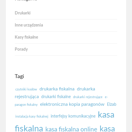
Drukarki
Inne urządzenia
Kasy fiskalne
Porady
Tagi
drukarka fiskalna
drukarka
czytniki kodów
rejestrująca
drukarki fiskalne
drukarki rejestrujące
e-
elektroniczna kopia paragonów
Elzab
paragon fiskalny
kasa
interfejsy komunikacyjne
instalacja kasy fiskalnej
fiskalna
kasa
kasa fiskalna online