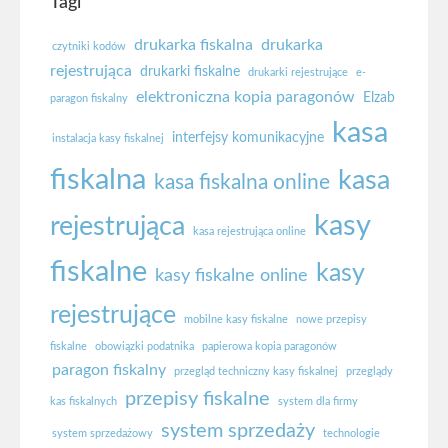
Tagi
drukarka fiskalna
drukarka
czytniki kodów
rejestrująca
drukarki fiskalne
drukarki rejestrujące
e-
elektroniczna kopia paragonów
Elzab
paragon fiskalny
kasa
interfejsy komunikacyjne
instalacja kasy fiskalnej
fiskalna
kasa
kasa fiskalna online
kasy
rejestrująca
kasa rejestrująca online
fiskalne
kasy
kasy fiskalne online
rejestrujące
mobilne kasy fiskalne
nowe przepisy
fiskalne
obowiązki podatnika
papierowa kopia paragonów
paragon fiskalny
przegląd techniczny kasy fiskalnej
przeglądy
przepisy fiskalne
kas fiskalnych
system dla firmy
system sprzedaży
system sprzedażowy
technologie