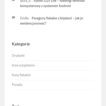
laura_b
-
Sunmi D2S Lite – niedrogi terminal
komputerowy z systemem Android
Emilia
-
Paragony fiskalne z błędami – jak je
ewidencjonować?
Kategorie
Drukarki
Inne urządzenia
Kasy fiskalne
Porady