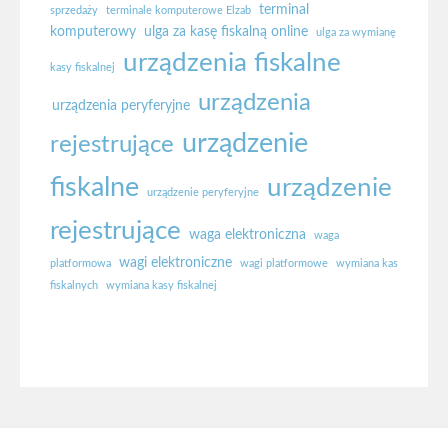
terminal
sprzedaży
terminale komputerowe Elzab
komputerowy
ulga za kasę fiskalną online
ulga za wymianę
urządzenia fiskalne
kasy fiskalnej
urządzenia
urządzenia peryferyjne
urządzenie
rejestrujące
fiskalne
urządzenie
urządzenie peryferyjne
rejestrujące
waga elektroniczna
waga
wagi elektroniczne
platformowa
wagi platformowe
wymiana kas
fiskalnych
wymiana kasy fiskalnej