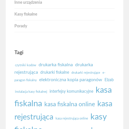
Inne urządzenia
Kasy fiskalne
Porady
Tagi
drukarka fiskalna
drukarka
czytniki kodów
rejestrująca
drukarki fiskalne
drukarki rejestrujące
e-
elektroniczna kopia paragonów
Elzab
paragon fiskalny
kasa
interfejsy komunikacyjne
instalacja kasy fiskalnej
fiskalna
kasa
kasa fiskalna online
kasy
rejestrująca
kasa rejestrująca online