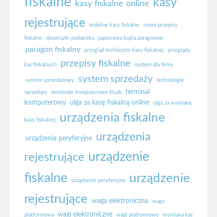
fiskalne
kasy
kasy fiskalne online
rejestrujące
mobilne kasy fiskalne
nowe przepisy
fiskalne
obowiązki podatnika
papierowa kopia paragonów
paragon fiskalny
przegląd techniczny kasy fiskalnej
przeglądy
przepisy fiskalne
kas fiskalnych
system dla firmy
system sprzedaży
system sprzedażowy
technologie
terminal
sprzedaży
terminale komputerowe Elzab
komputerowy
ulga za kasę fiskalną online
ulga za wymianę
urządzenia fiskalne
kasy fiskalnej
urządzenia
urządzenia peryferyjne
urządzenie
rejestrujące
fiskalne
urządzenie
urządzenie peryferyjne
rejestrujące
waga elektroniczna
waga
wagi elektroniczne
platformowa
wagi platformowe
wymiana kas