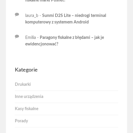
fiskalne marki Posnet?
laura_b
-
Sunmi D2S Lite – niedrogi terminal
komputerowy z systemem Android
Emilia
-
Paragony fiskalne z błędami – jak je
ewidencjonować?
Kategorie
Drukarki
Inne urządzenia
Kasy fiskalne
Porady