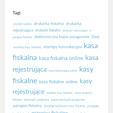
Tagi
drukarka fiskalna
drukarka
czytniki kodów
rejestrująca
drukarki fiskalne
drukarki rejestrujące
e-
elektroniczna kopia paragonów
Elzab
paragon fiskalny
kasa
interfejsy komunikacyjne
instalacja kasy fiskalnej
fiskalna
kasa
kasa fiskalna online
kasy
rejestrująca
kasa rejestrująca online
fiskalne
kasy
kasy fiskalne online
rejestrujące
mobilne kasy fiskalne
nowe przepisy
fiskalne
obowiązki podatnika
papierowa kopia paragonów
paragon fiskalny
przegląd techniczny kasy fiskalnej
przeglądy
przepisy fiskalne