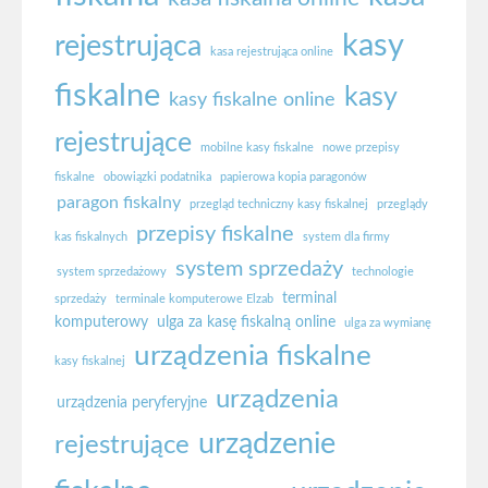
kasy
rejestrująca
kasa rejestrująca online
fiskalne
kasy
kasy fiskalne online
rejestrujące
mobilne kasy fiskalne
nowe przepisy
fiskalne
obowiązki podatnika
papierowa kopia paragonów
paragon fiskalny
przegląd techniczny kasy fiskalnej
przeglądy
przepisy fiskalne
kas fiskalnych
system dla firmy
system sprzedaży
system sprzedażowy
technologie
terminal
sprzedaży
terminale komputerowe Elzab
komputerowy
ulga za kasę fiskalną online
ulga za wymianę
urządzenia fiskalne
kasy fiskalnej
urządzenia
urządzenia peryferyjne
urządzenie
rejestrujące