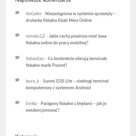
Najnowsze komentarze
AnGelini
-
Niezastąpiona w systemie sprzedaży –
drukarka fiskalna Elzab Mera Online
remekLGZ
-
Jakie cechy powinna mieć kasa
fiskalna online do pracy mobilnej?
Sebastian
-
Co konkretnie oferują terminale
fiskalne marki Posnet?
laura_b
-
Sunmi D2S Lite – niedrogi terminal
komputerowy z systemem Android
Emilia
-
Paragony fiskalne z błędami – jak je
ewidencjonować?