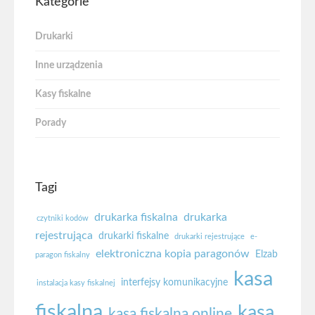
Kategorie
Drukarki
Inne urządzenia
Kasy fiskalne
Porady
Tagi
drukarka fiskalna
drukarka
czytniki kodów
rejestrująca
drukarki fiskalne
drukarki rejestrujące
e-
elektroniczna kopia paragonów
Elzab
paragon fiskalny
kasa
interfejsy komunikacyjne
instalacja kasy fiskalnej
fiskalna
kasa
kasa fiskalna online