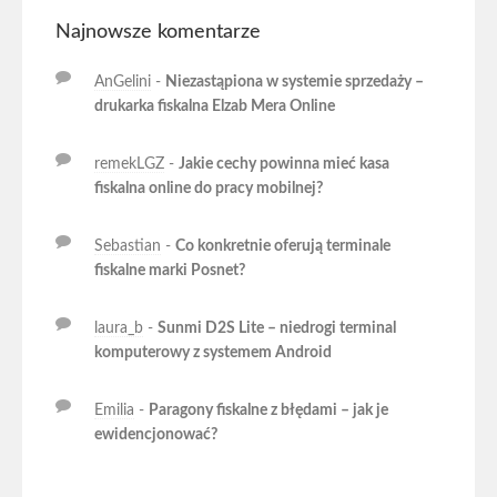
Najnowsze komentarze
AnGelini
-
Niezastąpiona w systemie sprzedaży –
drukarka fiskalna Elzab Mera Online
remekLGZ
-
Jakie cechy powinna mieć kasa
fiskalna online do pracy mobilnej?
Sebastian
-
Co konkretnie oferują terminale
fiskalne marki Posnet?
laura_b
-
Sunmi D2S Lite – niedrogi terminal
komputerowy z systemem Android
Emilia
-
Paragony fiskalne z błędami – jak je
ewidencjonować?