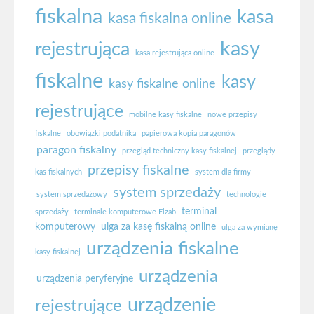
fiskalna
kasa
kasa fiskalna online
kasy
rejestrująca
kasa rejestrująca online
fiskalne
kasy
kasy fiskalne online
rejestrujące
mobilne kasy fiskalne
nowe przepisy
fiskalne
obowiązki podatnika
papierowa kopia paragonów
paragon fiskalny
przegląd techniczny kasy fiskalnej
przeglądy
przepisy fiskalne
kas fiskalnych
system dla firmy
system sprzedaży
system sprzedażowy
technologie
terminal
sprzedaży
terminale komputerowe Elzab
komputerowy
ulga za kasę fiskalną online
ulga za wymianę
urządzenia fiskalne
kasy fiskalnej
urządzenia
urządzenia peryferyjne
urządzenie
rejestrujące