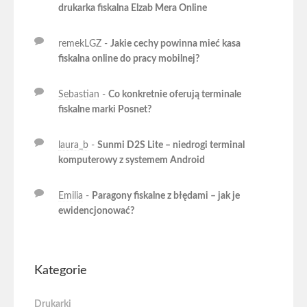
drukarka fiskalna Elzab Mera Online
remekLGZ
-
Jakie cechy powinna mieć kasa
fiskalna online do pracy mobilnej?
Sebastian
-
Co konkretnie oferują terminale
fiskalne marki Posnet?
laura_b
-
Sunmi D2S Lite – niedrogi terminal
komputerowy z systemem Android
Emilia
-
Paragony fiskalne z błędami – jak je
ewidencjonować?
Kategorie
Drukarki