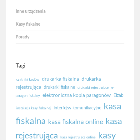
Inne urządzenia
Kasy fiskalne
Porady
Tagi
drukarka fiskalna
drukarka
czytniki kodów
rejestrująca
drukarki fiskalne
drukarki rejestrujące
e-
elektroniczna kopia paragonów
Elzab
paragon fiskalny
kasa
interfejsy komunikacyjne
instalacja kasy fiskalnej
fiskalna
kasa
kasa fiskalna online
kasy
rejestrująca
kasa rejestrująca online