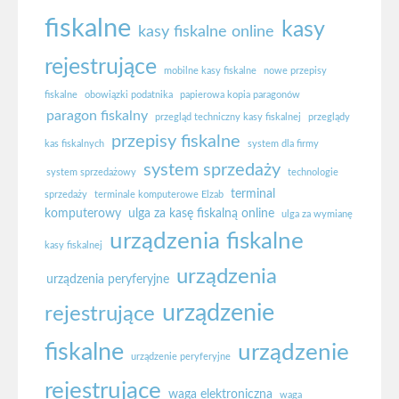
fiskalne
kasy
kasy fiskalne online
rejestrujące
mobilne kasy fiskalne
nowe przepisy
fiskalne
obowiązki podatnika
papierowa kopia paragonów
paragon fiskalny
przegląd techniczny kasy fiskalnej
przeglądy
przepisy fiskalne
kas fiskalnych
system dla firmy
system sprzedaży
system sprzedażowy
technologie
terminal
sprzedaży
terminale komputerowe Elzab
komputerowy
ulga za kasę fiskalną online
ulga za wymianę
urządzenia fiskalne
kasy fiskalnej
urządzenia
urządzenia peryferyjne
urządzenie
rejestrujące
fiskalne
urządzenie
urządzenie peryferyjne
rejestrujące
waga elektroniczna
waga