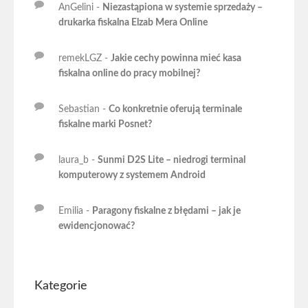
AnGelini
-
Niezastąpiona w systemie sprzedaży –
drukarka fiskalna Elzab Mera Online
remekLGZ
-
Jakie cechy powinna mieć kasa
fiskalna online do pracy mobilnej?
Sebastian
-
Co konkretnie oferują terminale
fiskalne marki Posnet?
laura_b
-
Sunmi D2S Lite – niedrogi terminal
komputerowy z systemem Android
Emilia
-
Paragony fiskalne z błędami – jak je
ewidencjonować?
Kategorie