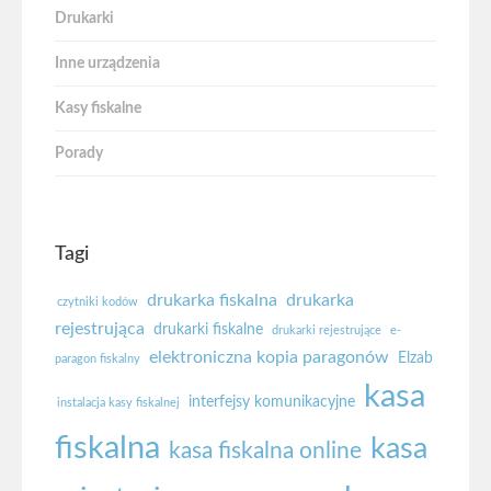
Drukarki
Inne urządzenia
Kasy fiskalne
Porady
Tagi
drukarka fiskalna
drukarka
czytniki kodów
rejestrująca
drukarki fiskalne
drukarki rejestrujące
e-
elektroniczna kopia paragonów
Elzab
paragon fiskalny
kasa
interfejsy komunikacyjne
instalacja kasy fiskalnej
fiskalna
kasa
kasa fiskalna online