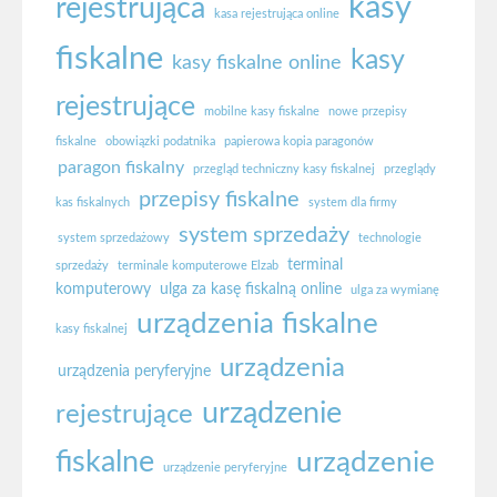
kasy
rejestrująca
kasa rejestrująca online
fiskalne
kasy
kasy fiskalne online
rejestrujące
mobilne kasy fiskalne
nowe przepisy
fiskalne
obowiązki podatnika
papierowa kopia paragonów
paragon fiskalny
przegląd techniczny kasy fiskalnej
przeglądy
przepisy fiskalne
kas fiskalnych
system dla firmy
system sprzedaży
system sprzedażowy
technologie
terminal
sprzedaży
terminale komputerowe Elzab
komputerowy
ulga za kasę fiskalną online
ulga za wymianę
urządzenia fiskalne
kasy fiskalnej
urządzenia
urządzenia peryferyjne
urządzenie
rejestrujące
fiskalne
urządzenie
urządzenie peryferyjne