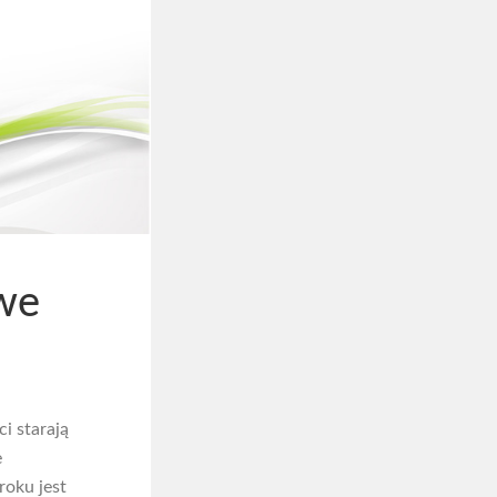
owe
i starają
e
roku jest