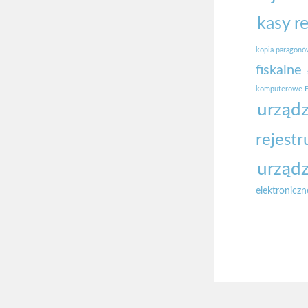
kasy r
kopia paragon
fiskalne
komputerowe E
urządz
rejestr
urządz
elektroniczn