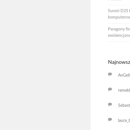
Sunmi D2S Li
komputerow
Paragony fis
ewidencjon
Najnowsz
AnGeli
remek
Sebast
laura_