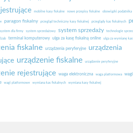
ejestrujące
mobilne kasy fiskalne
nowe przepisy fiskalne
obowiązki podatnika
p
paragon fiskalny
ów
przegląd techniczny kasy fiskalnej
przeglądy kas fiskalnych
system sprzedaży
system dla firmy
system sprzedażowy
technologie sprze
terminal komputerowy
ulga za kasę fiskalną online
lzab
ulga za wymianę kasy
enia fiskalne
urządzenia
urządzenia peryferyjne
urządzenie fiskalne
ujące
urządzenie peryferyjne
enie rejestrujące
waga elektroniczna
wagi
waga platformowa
e
wagi platformowe
wymiana kas fiskalnych
wymiana kasy fiskalnej