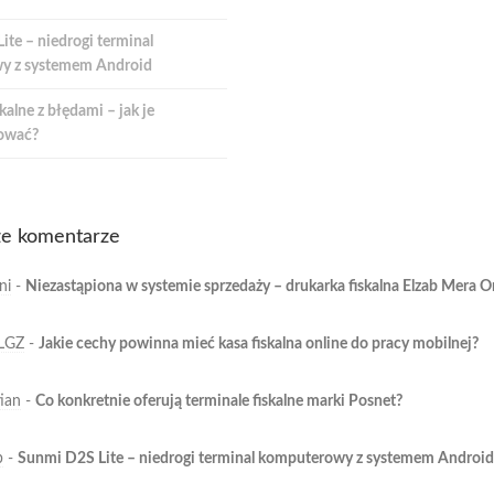
te – niedrogi terminal
y z systemem Android
kalne z błędami – jak je
ować?
e komentarze
ni
-
Niezastąpiona w systemie sprzedaży – drukarka fiskalna Elzab Mera O
LGZ
-
Jakie cechy powinna mieć kasa fiskalna online do pracy mobilnej?
ian
-
Co konkretnie oferują terminale fiskalne marki Posnet?
b
-
Sunmi D2S Lite – niedrogi terminal komputerowy z systemem Android