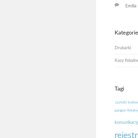
Emilia
Kategori
Drukarki
Kasy fiskaln
Tagi
czytniki kodów
paragon fiskaln
komunikacy
rejest