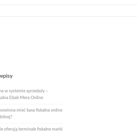
wpisy
na w systemie sprzedaży –
kalna Elzab Mera Online
powinna mieć kasa fiskalna online
bilnej?
e oferują terminale fiskalne marki