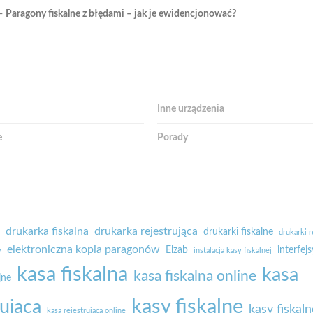
-
Paragony fiskalne z błędami – jak je ewidencjonować?
e
Inne urządzenia
e
Porady
drukarka fiskalna
drukarka rejestrująca
drukarki fiskalne
drukarki r
elektroniczna kopia paragonów
Elzab
interfejs
y
instalacja kasy fiskalnej
kasa fiskalna
kasa
kasa fiskalna online
jne
kasy fiskalne
rująca
kasy fiskaln
kasa rejestrująca online