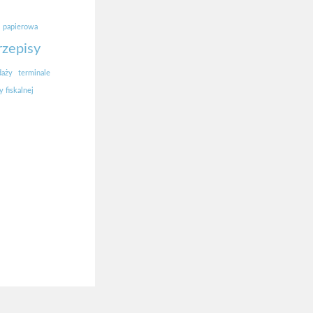
papierowa
rzepisy
daży
terminale
 fiskalnej