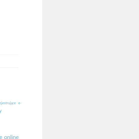
ejestrujące
e-
y
e online