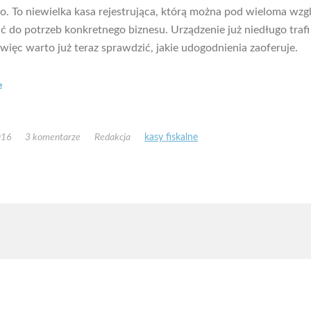
o. To niewielka kasa rejestrująca, którą można pod wieloma wzg
 do potrzeb konkretnego biznesu. Urządzenie już niedługo trafi
 więc warto już teraz sprawdzić, jakie udogodnienia zaoferuje.
e
016
3 komentarze
Redakcja
kasy fiskalne