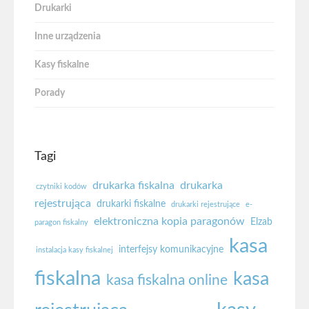
Drukarki
Inne urządzenia
Kasy fiskalne
Porady
Tagi
drukarka fiskalna
drukarka
czytniki kodów
rejestrująca
drukarki fiskalne
drukarki rejestrujące
e-
elektroniczna kopia paragonów
Elzab
paragon fiskalny
kasa
interfejsy komunikacyjne
instalacja kasy fiskalnej
fiskalna
kasa
kasa fiskalna online