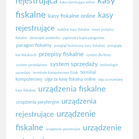
kasy
rejestrująca
kasa rejestrująca online
fiskalne
kasy
kasy fiskalne online
rejestrujące
mobilne kasy fiskalne
nowe przepisy
fiskalne
obowiązki podatnika
papierowa kopia paragonów
paragon fiskalny
przegląd techniczny kasy fiskalnej
przeglądy
przepisy fiskalne
kas fiskalnych
system dla firmy
system sprzedaży
system sprzedażowy
technologie
terminal
sprzedaży
terminale komputerowe Elzab
komputerowy
ulga za kasę fiskalną online
ulga za wymianę
urządzenia fiskalne
kasy fiskalnej
urządzenia
urządzenia peryferyjne
urządzenie
rejestrujące
fiskalne
urządzenie
urządzenie peryferyjne