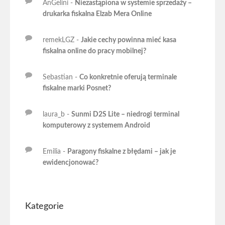
AnGelini
-
Niezastąpiona w systemie sprzedaży –
drukarka fiskalna Elzab Mera Online
remekLGZ
-
Jakie cechy powinna mieć kasa
fiskalna online do pracy mobilnej?
Sebastian
-
Co konkretnie oferują terminale
fiskalne marki Posnet?
laura_b
-
Sunmi D2S Lite – niedrogi terminal
komputerowy z systemem Android
Emilia
-
Paragony fiskalne z błędami – jak je
ewidencjonować?
Kategorie