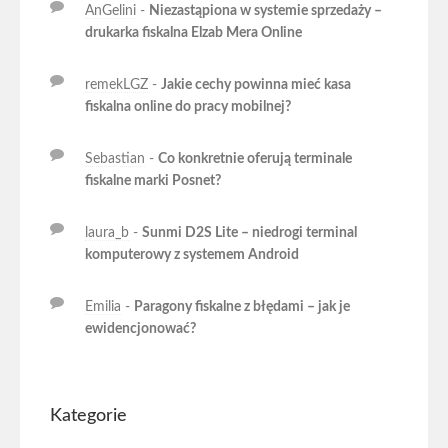
AnGelini
-
Niezastąpiona w systemie sprzedaży –
drukarka fiskalna Elzab Mera Online
remekLGZ
-
Jakie cechy powinna mieć kasa
fiskalna online do pracy mobilnej?
Sebastian
-
Co konkretnie oferują terminale
fiskalne marki Posnet?
laura_b
-
Sunmi D2S Lite – niedrogi terminal
komputerowy z systemem Android
Emilia
-
Paragony fiskalne z błędami – jak je
ewidencjonować?
Kategorie