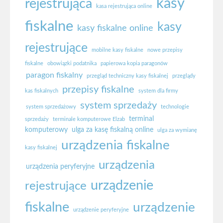
kasy
rejestrująca
kasa rejestrująca online
fiskalne
kasy
kasy fiskalne online
rejestrujące
mobilne kasy fiskalne
nowe przepisy
fiskalne
obowiązki podatnika
papierowa kopia paragonów
paragon fiskalny
przegląd techniczny kasy fiskalnej
przeglądy
przepisy fiskalne
kas fiskalnych
system dla firmy
system sprzedaży
system sprzedażowy
technologie
terminal
sprzedaży
terminale komputerowe Elzab
komputerowy
ulga za kasę fiskalną online
ulga za wymianę
urządzenia fiskalne
kasy fiskalnej
urządzenia
urządzenia peryferyjne
urządzenie
rejestrujące
fiskalne
urządzenie
urządzenie peryferyjne