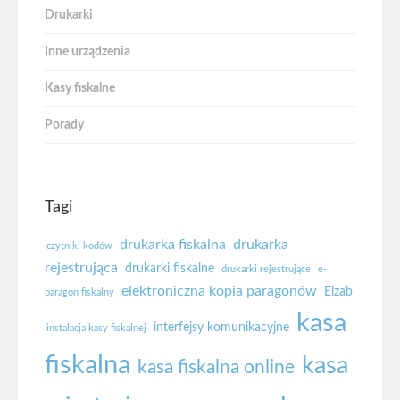
Drukarki
Inne urządzenia
Kasy fiskalne
Porady
Tagi
drukarka fiskalna
drukarka
czytniki kodów
rejestrująca
drukarki fiskalne
drukarki rejestrujące
e-
elektroniczna kopia paragonów
Elzab
paragon fiskalny
kasa
interfejsy komunikacyjne
instalacja kasy fiskalnej
fiskalna
kasa
kasa fiskalna online