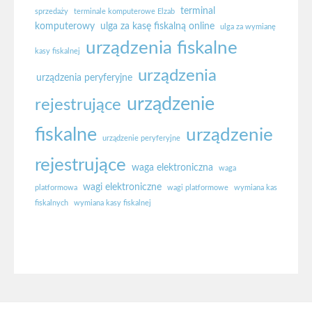
terminal
sprzedaży
terminale komputerowe Elzab
komputerowy
ulga za kasę fiskalną online
ulga za wymianę
urządzenia fiskalne
kasy fiskalnej
urządzenia
urządzenia peryferyjne
urządzenie
rejestrujące
fiskalne
urządzenie
urządzenie peryferyjne
rejestrujące
waga elektroniczna
waga
wagi elektroniczne
platformowa
wagi platformowe
wymiana kas
fiskalnych
wymiana kasy fiskalnej