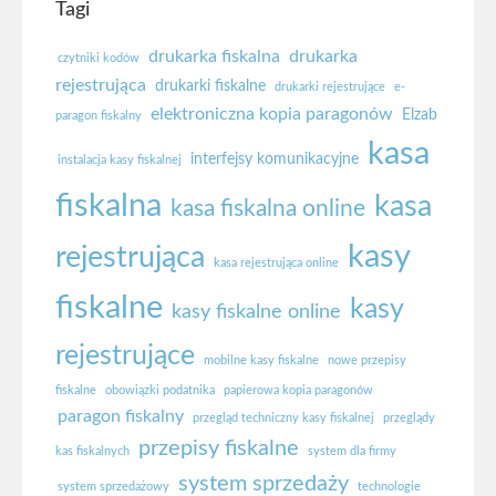
Tagi
drukarka fiskalna
drukarka
czytniki kodów
rejestrująca
drukarki fiskalne
drukarki rejestrujące
e-
elektroniczna kopia paragonów
Elzab
paragon fiskalny
kasa
interfejsy komunikacyjne
instalacja kasy fiskalnej
fiskalna
kasa
kasa fiskalna online
kasy
rejestrująca
kasa rejestrująca online
fiskalne
kasy
kasy fiskalne online
rejestrujące
mobilne kasy fiskalne
nowe przepisy
fiskalne
obowiązki podatnika
papierowa kopia paragonów
paragon fiskalny
przegląd techniczny kasy fiskalnej
przeglądy
przepisy fiskalne
kas fiskalnych
system dla firmy
system sprzedaży
system sprzedażowy
technologie